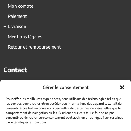
Mon compte
Paiement
Livraison
Mentions légales
Retour et remboursement
Contact
Lieu-dit Le Trentin,
Gérer le consentement
84250 Le Thor
Pour offrir les meilleures expériences, nous utilisons des technologies telles que
les cookies pour stocker et/ou accéder aux informations des appareils. Le fait de
ben.ollier@larboree.fr
consentir à ces technologies nous permettra de traiter des données telles que le
comportement de navigation ou les ID uniques sur ce site. Le fait de ne pas
consentir ou de retirer son consentement peut avoir un effet négatif sur certaines
06 14 80 18 05
caractéristiques et fonctions.