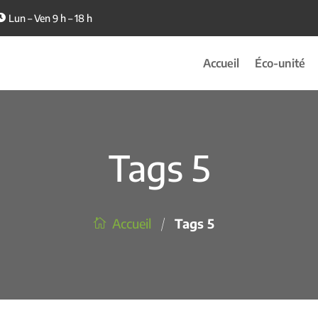
Lun – Ven 9 h – 18 h
Accueil
Éco-unité
Tags 5
/
Accueil
Tags 5