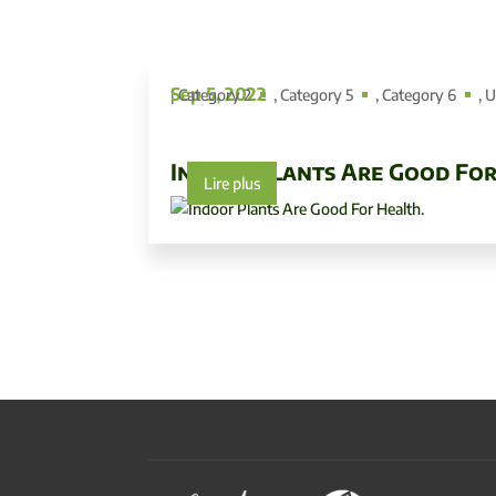
Sep 5, 2022
|
Category 2
,
Category 5
,
Category 6
,
U
Indoor Plants Are Good For
Lire plus