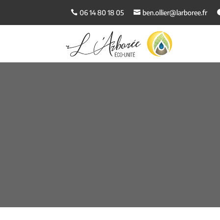
06 14 80 18 05
ben.ollier@larboree.fr